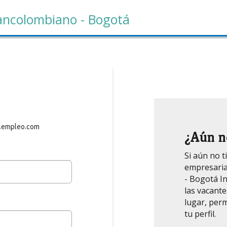
rancolombiano - Bogotá
 elempleo.com
¿Aún n
Si aún no t
empresaria
- Bogotá In
las vacant
lugar, per
tu perfil.